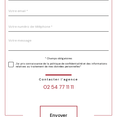
défaut
email
*
Téléphone
*
Message
Fieldset
*
par
défaut
Validation
* Champs obligatoires
j'ai pris connaissance de la politique de confidentialité et des informations
relatives au traitement de mes données personnelles*
Contacter l'agence
02 54 77 11 11
Validation
Envoyer