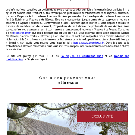
Les informations recueillies sur ce formulaire sont enregistrées dans un fichier informatisé par La Boite Immo
agissant comme Sous-traitant du traitement pour la gestion de la clientèle/prospects de l'Agence / du Réseau
qui reste Responsable du Traitement de vos Données personnelles. La base légale du traitement repose sur
l'intérêt légitime de l'Agence / du Réseau. Elles sont conservées jusqu'à demande de suppression et sont
destinées à l'Agence / au Réseau. Conformément à la loi « informatique et libertés », vous disposez des droits
d’accès, de rectification, d’effacement, d’opposition, de limitation et de portabilité de vos données. Vous
pouvez retirer votre consentement à tout moment en contactant directement l’Agence / Le Réseau. Consultez
le site
https://cnil.fr/fr
pour plus d’informations sur vos droits. Si vous estimez, après avoir contacté l'Agence
/ le Réseau, que vos droits « Informatique et Libertés » ne sont pas respectés, vous pouvez adresser une
réclamation à la CNIL. Nous vous informons de l’existence de la liste d'opposition au démarchage téléphonique
« Bloctel », sur laquelle vous pouvez vous inscrire ici :
https://www.bloctel.gouv.fr
. Dans le cadre de la
protection des Données personnelles, nous vous invitons à ne pas inscrire de Données sensibles dans le champ
de saisie libre.
Ce site est protégé par reCAPTCHA, les
Politiques de Confidentialité
et es
Conditions
d'utilisation
de Google s'appliquent.
Ces biens peuvent vous
intéresser
EXCLUSIVITÉ