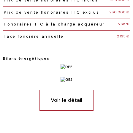
Caractéristiques
Valeurs
295 900 €
Prix de vente honoraires TTC inclus
280 000 €
Prix de vente honoraires TTC exclus
5,68 %
Honoraires TTC à la charge acquéreur
2 135 €
Taxe foncière annuelle
Bilans énergétiques
Voir le détail