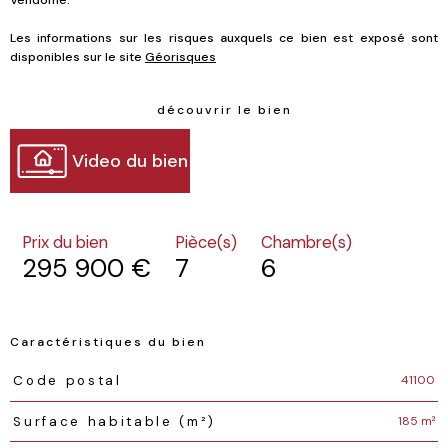
Vendôme.
Les informations sur les risques auxquels ce bien est exposé sont
disponibles sur le site
Géorisques
découvrir le bien
Video du bien
Prix du bien
Pièce(s)
Chambre(s)
295 900 €
7
6
Caractéristiques du bien
Caractéristiques
Valeurs
41100
Code postal
185 m²
Surface habitable (m²)