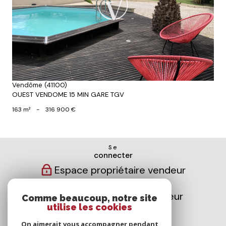
Voir le bien
Vendôme (41100)
OUEST VENDOME 15 MIN GARE TGV
163 m²
-
316 900 €
Se
connecter
Espace propriétaire vendeur
Espace propriétaire bailleur
Comme beaucoup, notre site
utilise les cookies
Nous
On aimerait vous accompagner pendant