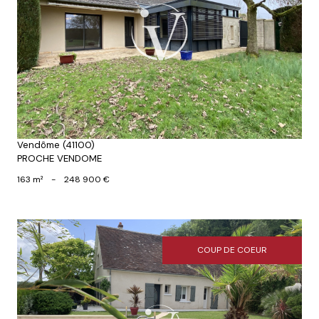
Voir le bien
Vendôme (41100)
PROCHE VENDOME
163 m²
-
248 900 €
COUP DE COEUR