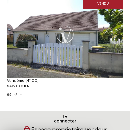
VENDU
Voir le bien
Vendôme (41100)
SAINT-OUEN
99 m²
-
Se
connecter
Espace propriétaire vendeur