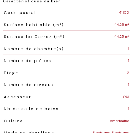
Caractéristiques du bien
Caractéristiques
Valeurs
41100
Code postal
44,25 m²
Surface habitable (m²)
44,25 m²
Surface loi Carrez (m²)
1
Nombre de chambre(s)
1
Nombre de pièces
2
Etage
1
Nombre de niveaux
OUI
Ascenseur
1
Nb de salle de bains
Américaine
Cuisine
Electrique, Electrique
Mode de chauffage