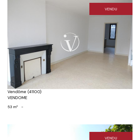
VENDU
Voir le bien
Vendôme (41100)
VENDOME
53 m²
-
VENDU