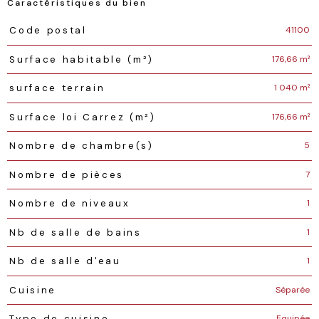
Caractéristiques du bien
Caractéristiques
Valeurs
41100
Code postal
176,66 m²
Surface habitable (m²)
1 040 m²
surface terrain
176,66 m²
Surface loi Carrez (m²)
5
Nombre de chambre(s)
7
Nombre de pièces
1
Nombre de niveaux
1
Nb de salle de bains
1
Nb de salle d'eau
Séparée
Cuisine
Equipée
Type de cuisine