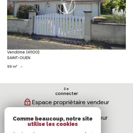
Voir le bien
Vendôme (41100)
SAINT-OUEN
99 m²
-
Se
connecter
Espace propriétaire vendeur
Espace propriétaire bailleur
Comme beaucoup, notre site
utilise les cookies
Nous