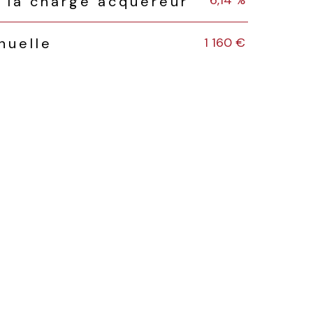
6,14 %
 la charge acquéreur
1 160 €
nuelle