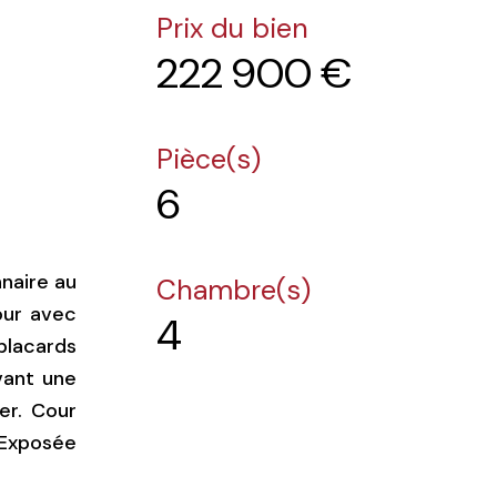
Prix du bien
222 900 €
Pièce(s)
6
nnaire au
Chambre(s)
our avec
4
placards
vant une
er. Cour
. Exposée