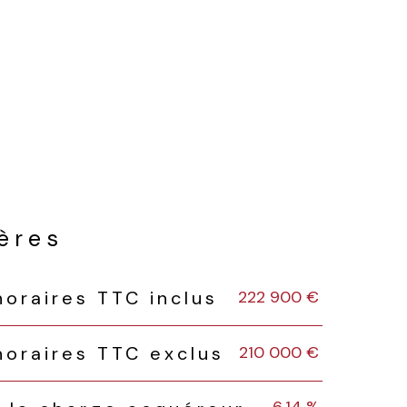
ières
222 900 €
noraires TTC inclus
210 000 €
noraires TTC exclus