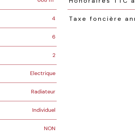
668 m²
Honoraires TTC à
4
Taxe foncière an
6
2
Electrique
Radiateur
Individuel
NON