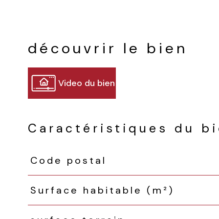
découvrir le bien
Video du bien
Caractéristiques du b
Code postal
Caractéristiques
Valeurs
Surface habitable (m²)