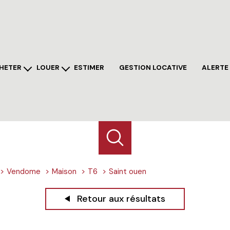
HETER
LOUER
ESTIMER
GESTION LOCATIVE
ALERTE
sons
maisons
artements
appartements
ains
autres
res
Vendome
Maison
T6
Saint ouen
Retour aux résultats