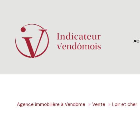
AC
mai
app
terr
aut
Agence immobilière à Vendôme
Vente
Loir et cher