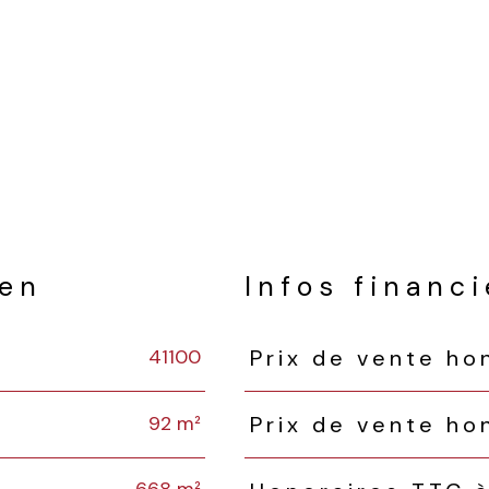
ien
Infos financ
41100
Prix de vente ho
Caractéristiques
Valeurs
92 m²
Prix de vente ho