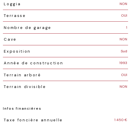
NON
Loggia
OUI
Terrasse
1
Nombre de garage
NON
Cave
Sud
Exposition
1993
Année de construction
OUI
Terrain arboré
NON
Terrain divisible
Infos financières
Caractéristiques
Valeurs
1 450 €
Taxe foncière annuelle