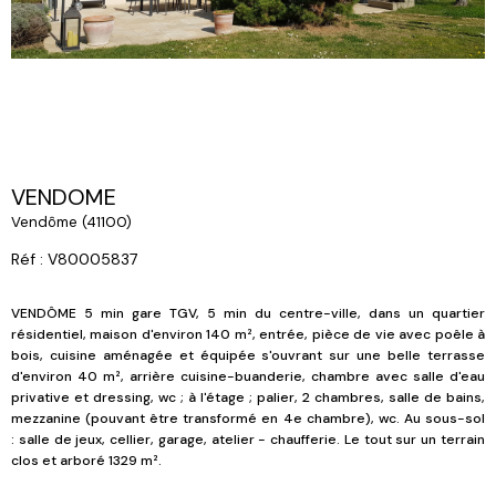
VENDOME
Vendôme (41100)
Réf : V80005837
VENDÔME 5 min gare TGV, 5 min du centre-ville, dans un quartier
résidentiel, maison d'environ 140 m², entrée, pièce de vie avec poêle à
bois, cuisine aménagée et équipée s'ouvrant sur une belle terrasse
d'environ 40 m², arrière cuisine-buanderie, chambre avec salle d'eau
privative et dressing,
wc
;
à l'étage ;
palier, 2 chambres, salle de bains,
mezzanine
(pouvant être transformé en 4e chambre)
,
wc
.
Au sous-sol
:
salle de jeux, cellier, garage, atelier - chaufferie.
Le tout sur un terrain
clos et arboré 1329 m².