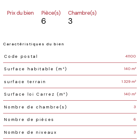
Prix du bien
Pièce(s)
Chambre(s)
6
3
Caractéristiques du bien
Caractéristiques
Valeurs
41100
Code postal
140 m²
Surface habitable (m²)
1 329 m²
surface terrain
140 m²
Surface loi Carrez (m²)
3
Nombre de chambre(s)
6
Nombre de pièces
3
Nombre de niveaux