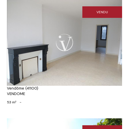
VENDU
Voir le bien
Vendôme (41100)
VENDOME
53 m²
-