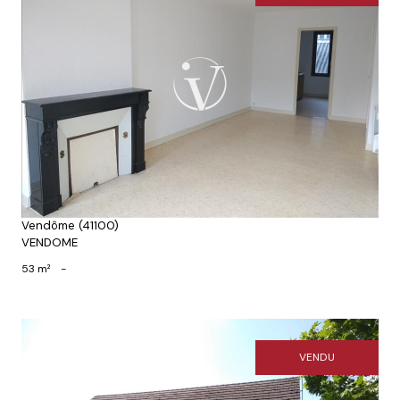
Voir le bien
Vendôme (41100)
VENDOME
53 m²
-
VENDU