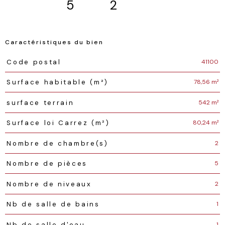
5
2
Caractéristiques du bien
Caractéristiques
Valeurs
41100
Code postal
78,56 m²
Surface habitable (m²)
542 m²
surface terrain
80,24 m²
Surface loi Carrez (m²)
2
Nombre de chambre(s)
5
Nombre de pièces
2
Nombre de niveaux
1
Nb de salle de bains
1
Nb de salle d'eau