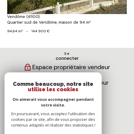
Vendôme (41100)
Quartier sud de Vendôme, maison de 94 m²
94,64 m²
-
144 900 €
Se
connecter
Espace propriétaire vendeur
Espace propriétaire bailleur
Comme beaucoup, notre site
utilise les cookies
Nous
On aimerait vous accompagner pendant
suivre
votre visite.
En poursuivant, vous acceptez l'utilisation des
cookies par ce site, afin de vous proposer des
contenus adaptés et réaliser des statistiques !
Nous
adhérons