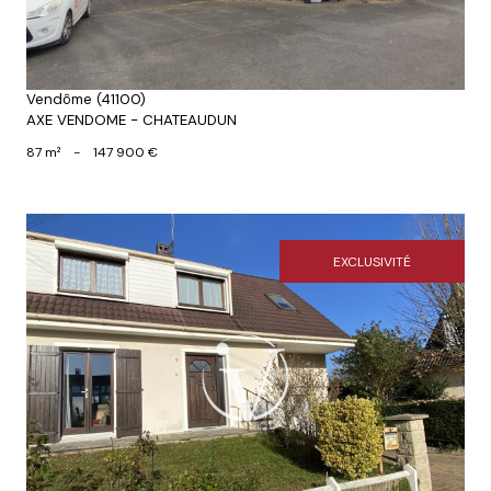
Vendôme (41100)
AXE VENDOME - CHATEAUDUN
87 m²
-
147 900 €
EXCLUSIVITÉ
Voir le bien