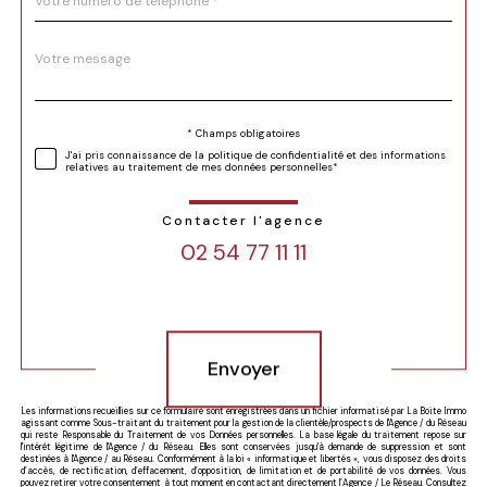
*
Message
Fieldset
*
par
défaut
Validation
* Champs obligatoires
j'ai pris connaissance de la politique de confidentialité et des informations
relatives au traitement de mes données personnelles*
Contacter l'agence
02 54 77 11 11
Validation
Envoyer
Les informations recueillies sur ce formulaire sont enregistrées dans un fichier informatisé par La Boite Immo
agissant comme Sous-traitant du traitement pour la gestion de la clientèle/prospects de l'Agence / du Réseau
qui reste Responsable du Traitement de vos Données personnelles. La base légale du traitement repose sur
l'intérêt légitime de l'Agence / du Réseau. Elles sont conservées jusqu'à demande de suppression et sont
destinées à l'Agence / au Réseau. Conformément à la loi « informatique et libertés », vous disposez des droits
d’accès, de rectification, d’effacement, d’opposition, de limitation et de portabilité de vos données. Vous
pouvez retirer votre consentement à tout moment en contactant directement l’Agence / Le Réseau. Consultez