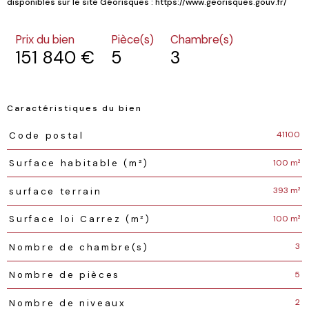
Prix du bien
Pièce(s)
Chambre(s)
151 840 €
5
3
Caractéristiques du bien
Caractéristiques
Valeurs
41100
Code postal
100 m²
Surface habitable (m²)
393 m²
surface terrain
100 m²
Surface loi Carrez (m²)
3
Nombre de chambre(s)
5
Nombre de pièces
2
Nombre de niveaux