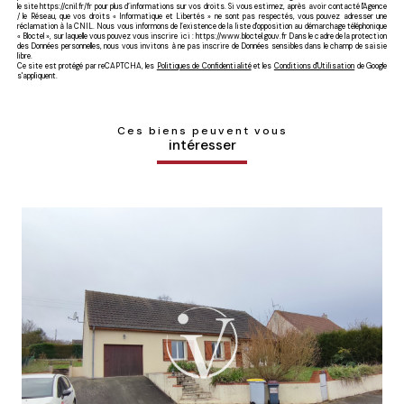
le site https://cnil.fr/fr pour plus d’informations sur vos droits. Si vous estimez, après avoir contacté l'Agence
/ le Réseau, que vos droits « Informatique et Libertés » ne sont pas respectés, vous pouvez adresser une
réclamation à la CNIL. Nous vous informons de l’existence de la liste d'opposition au démarchage téléphonique
« Bloctel », sur laquelle vous pouvez vous inscrire ici : https://www.bloctel.gouv.fr Dans le cadre de la protection
des Données personnelles, nous vous invitons à ne pas inscrire de Données sensibles dans le champ de saisie
libre.
Ce site est protégé par reCAPTCHA, les
Politiques de Confidentialité
et les
Conditions d'Utilisation
de Google
s'appliquent.
Ces biens peuvent vous
intéresser
Voir le bien