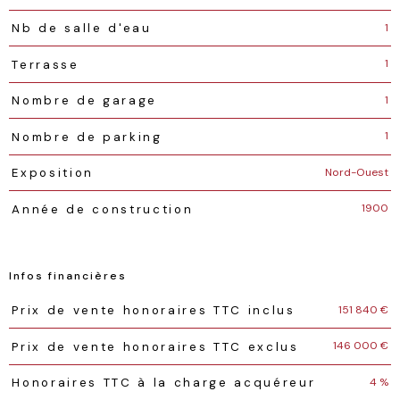
1
Nb de salle d'eau
1
Terrasse
1
Nombre de garage
1
Nombre de parking
Nord-Ouest
Exposition
1900
Année de construction
Infos financières
Caractéristiques
Valeurs
151 840 €
Prix de vente honoraires TTC inclus
146 000 €
Prix de vente honoraires TTC exclus
4 %
Honoraires TTC à la charge acquéreur