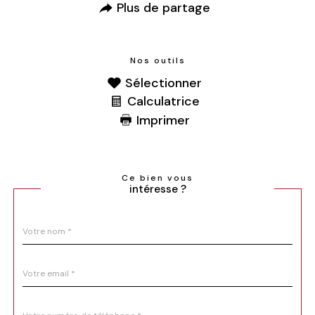
Plus de partage
Nos outils
Sélectionner
Calculatrice
Imprimer
Ce bien vous
intéresse ?
Nom
Fieldset
*
par
défaut
email
*
Téléphone