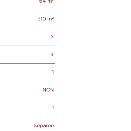
64 m²
510 m²
3
4
1
NON
1
Séparée