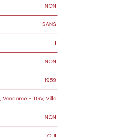
NON
SANS
1
NON
1959
e, Vendome - TGV, Ville
NON
OUI