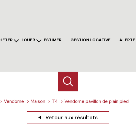
HETER
LOUER
ESTIMER
GESTION LOCATIVE
ALERTE
sons
maisons
artements
appartements
ains
autres
res
Vendome
Maison
T4
Vendome pavillon de plain pied
Retour aux résultats