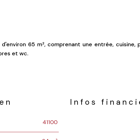
d d'environ 65 m², comprenant une entrée, cuisine, 
mbres et wc.
ien
Infos financ
41100
Caractéristiques
Valeurs