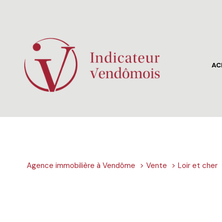
AC
mai
app
terr
aut
Agence immobilière à Vendôme
Vente
Loir et cher