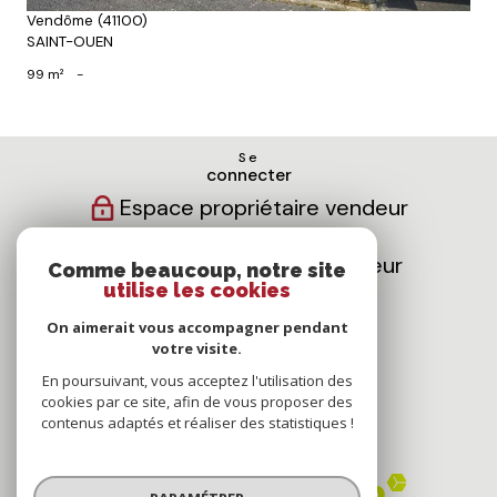
Vendôme (41100)
SAINT-OUEN
99 m²
-
Se
connecter
Espace propriétaire vendeur
Espace propriétaire bailleur
Comme beaucoup, notre site
utilise les cookies
Nous
On aimerait vous accompagner pendant
suivre
votre visite.
En poursuivant, vous acceptez l'utilisation des
cookies par ce site, afin de vous proposer des
contenus adaptés et réaliser des statistiques !
Nous
adhérons