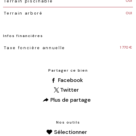
OUI
Terrain piscinable
OUI
Terrain arboré
Infos financières
Caractéristiques
Valeurs
1 770 €
Taxe foncière annuelle
Partager ce bien
Facebook
Twitter
Plus de partage
Nos outils
Sélectionner