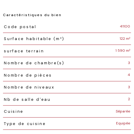
Caractéristiques du bien
Caractéristiques
Valeurs
41100
Code postal
122 m²
Surface habitable (m²)
1 590 m²
surface terrain
3
Nombre de chambre(s)
4
Nombre de pièces
3
Nombre de niveaux
2
Nb de salle d'eau
Séparée
Cuisine
Equipée
Type de cuisine