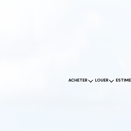
ACHETER
LOUER
ESTIM
maisons
maisons
appartements
appartements
terrains
autres
autres