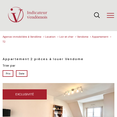
Agence immobilière à Vendôme
Location
Loir et cher
Vendome
Appartement
T2
Appartement 2 pièces à louer Vendome
Trier par
Prix
Date
EXCLUSIVITÉ