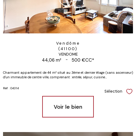
Vendôme
(41100)
VENDOME
44,06 m²
-
500 €
CC*
Charmant appartement de 44 m² situé au 3ème et dernier étage (sans ascenseur)
d'un immeuble de centre ville, comprenant : entrée, séjour, cuisine...
Réf : 04314
Sélection
Sél
Voir le bien