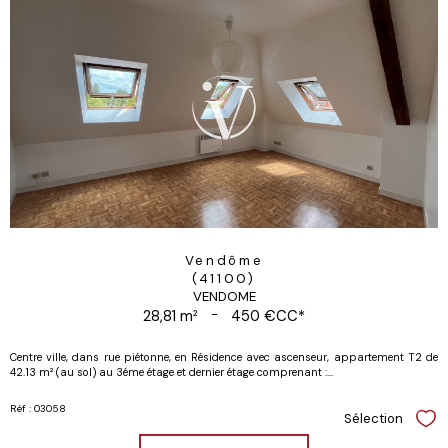
Vendôme
(41100)
VENDOME
28,81 m²
-
450 €
CC*
Centre ville, dans rue piétonne, en Résidence avec ascenseur, appartement T2 de
42.13 m² (au sol) au 3éme étage et dernier étage comprenant :...
Réf : 03058
Sélection
Sél